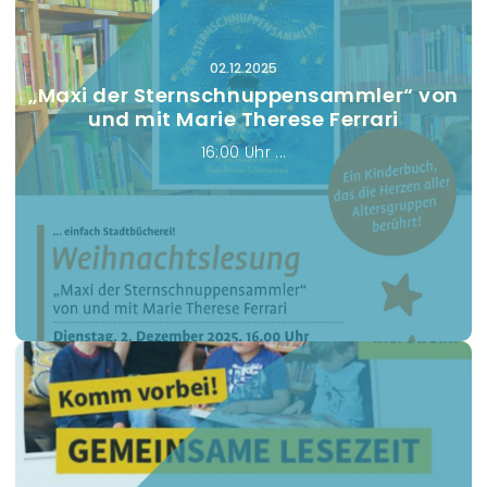
s
t
a
02.12.2025
„Maxi der Sternschnuppensammler“ von
l
und mit Marie Therese Ferrari
t
16:00 Uhr ...
u
n
g
e
n